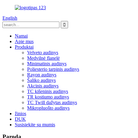
English
Namai
Apie mus
Produktai
Velveto audinys
Medvilnė flanelė
Minimatinis audinys
Poliesterio tarpinis audinys
Rayon audinys
Šaliko audinys
Akcinis audinys
TC kišeninis audinys
TR kostiumo audinys
TC Twill dažytas audinys
Mikropluošto audinys
žinios
DUK
Susisiekite su mumis
Paroda