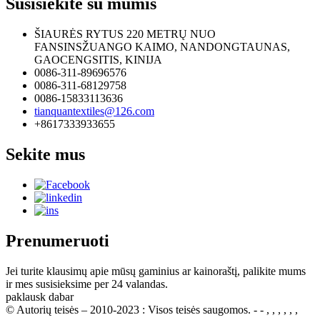
Susisiekite su mumis
ŠIAURĖS RYTUS 220 METRŲ NUO
FANSINSŽUANGO KAIMO, NANDONGTAUNAS,
GAOCENGSITIS, KINIJA
0086-311-89696576
0086-311-68129758
0086-15833113636
tianquantextiles@126.com
+8617333933655
Sekite mus
Prenumeruoti
Jei turite klausimų apie mūsų gaminius ar kainoraštį, palikite mums
ir mes susisieksime per 24 valandas.
paklausk dabar
© Autorių teisės – 2010-2023 : Visos teisės saugomos. - - , , , , , ,