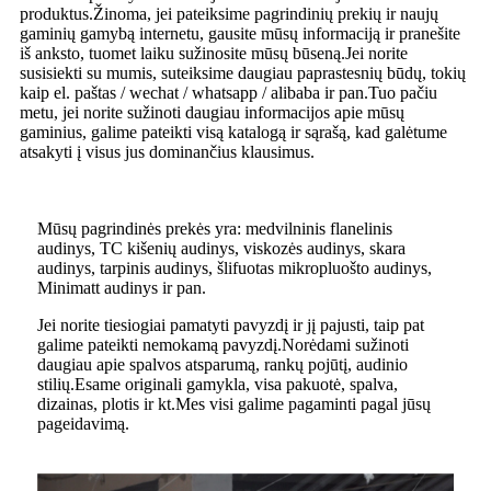
produktus.Žinoma, jei pateiksime pagrindinių prekių ir naujų
gaminių gamybą internetu, gausite mūsų informaciją ir pranešite
iš anksto, tuomet laiku sužinosite mūsų būseną.Jei norite
susisiekti su mumis, suteiksime daugiau paprastesnių būdų, tokių
kaip el. paštas / wechat / whatsapp / alibaba ir pan.Tuo pačiu
metu, jei norite sužinoti daugiau informacijos apie mūsų
gaminius, galime pateikti visą katalogą ir sąrašą, kad galėtume
atsakyti į visus jus dominančius klausimus.
Mūsų pagrindinės prekės yra: medvilninis flanelinis
audinys, TC kišenių audinys, viskozės audinys, skara
audinys, tarpinis audinys, šlifuotas mikropluošto audinys,
Minimatt audinys ir pan.
Jei norite tiesiogiai pamatyti pavyzdį ir jį pajusti, taip pat
galime pateikti nemokamą pavyzdį.Norėdami sužinoti
daugiau apie spalvos atsparumą, rankų pojūtį, audinio
stilių.Esame originali gamykla, visa pakuotė, spalva,
dizainas, plotis ir kt.Mes visi galime pagaminti pagal jūsų
pageidavimą.