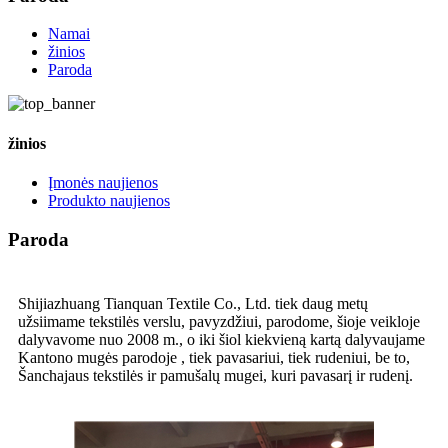
Namai
žinios
Paroda
žinios
Įmonės naujienos
Produkto naujienos
Paroda
Shijiazhuang Tianquan Textile Co., Ltd. tiek daug metų
užsiimame tekstilės verslu, pavyzdžiui, parodome, šioje veikloje
dalyvavome nuo 2008 m., o iki šiol kiekvieną kartą dalyvaujame
Kantono mugės parodoje , tiek pavasariui, tiek rudeniui, be to,
Šanchajaus tekstilės ir pamušalų mugei, kuri pavasarį ir rudenį.